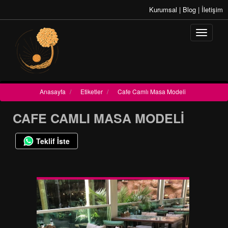
Kurumsal
|
Blog
|
İletişim
Anasayfa
/
Etiketler
/
Cafe Camlı Masa Modeli
CAFE CAMLI MASA MODELI
Teklif İste