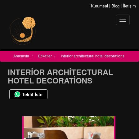
Kurumsal
|
Blog
|
İletişim
Anasayfa
/
Etiketler
/
Interior architectural hotel decorations
INTERIOR ARCHITECTURAL
HOTEL DECORATIONS
Teklif İste